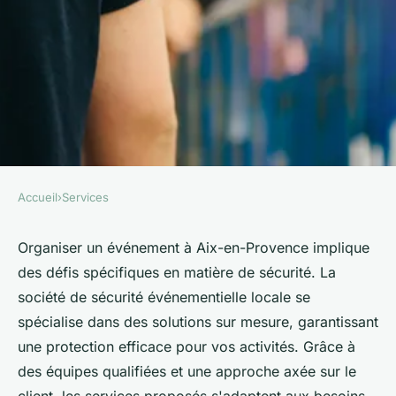
Accueil
›
Services
SERVICES
Société de sécurité
Organiser un événement à Aix-en-Provence implique
des défis spécifiques en matière de sécurité. La
événementiel aix en provence
société de sécurité événementielle locale se
: votre protection garantie
spécialise dans des solutions sur mesure, garantissant
une protection efficace pour vos activités. Grâce à
Maxime
•
27 novembre 2024
•
3 min de lecture
des équipes qualifiées et une approche axée sur le