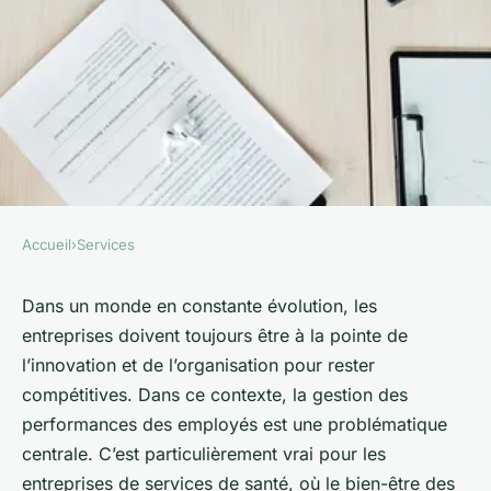
Accueil
›
Services
SERVICES
Quelle méthode pour évaluer
Dans un monde en constante évolution, les
entreprises doivent toujours être à la pointe de
la performance des employés
l’innovation et de l’organisation pour rester
dans une entreprise de
compétitives. Dans ce contexte, la gestion des
services de santé?
performances des employés est une problématique
centrale. C’est particulièrement vrai pour les
Maxime
•
27 août 2024
•
6 min de lecture
entreprises de services de santé, où le bien-être des