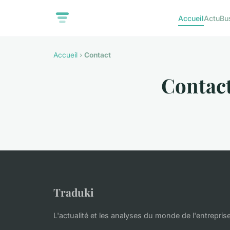
Accueil
Actu
Bu
Accueil
›
Contact
Contac
Traduki
L'actualité et les analyses du monde de l'entrepris