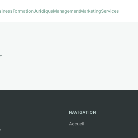
siness
Formation
Juridique
Management
Marketing
Services
t
NAVIGATION
Accueil
e