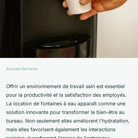
Accueil
›
Services
SERVICES
Transformez le bien-être de
Offrir un environnement de travail sain est essentiel
pour la productivité et la satisfaction des employés.
vos employés avec la location
La location de fontaines à eau apparaît comme une
de fontaines à eau
solution innovante pour transformer le bien-être au
bureau. Non seulement elles améliorent l'hydratation,
Maxime
•
25 novembre 2024
•
9 min de lecture
mais elles favorisent également les interactions