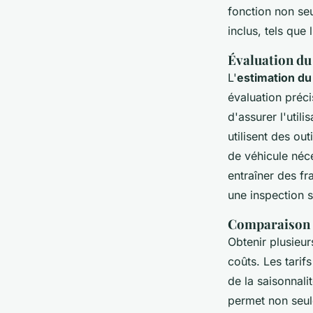
fonction non se
inclus, tels que
Évaluation du
L'
estimation d
évaluation préc
d'assurer l'util
utilisent des ou
de véhicule néce
entraîner des fr
une inspection s
Comparaison d
Obtenir plusieu
coûts. Les tarif
de la saisonnal
permet non seu