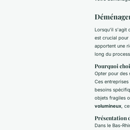
bas-rhin
Déménageme
Maxime
•
29 octobre 2024
•
9 min de lecture
Lorsqu'il s'agi
est crucial pour
apportent une r
long du process
Pourquoi choi
Opter pour des
Ces entreprises
besoins spécifi
objets fragiles
volumineux
, c
Présentation 
Dans le Bas-Rhin