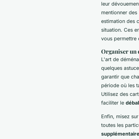
leur dévouement
mentionner des
estimation des 
situation. Ces 
vous permettre d
Organiser un 
L'art de déména
quelques astuc
garantir que ch
période où les 
Utilisez des car
faciliter le
déball
Enfin, misez su
toutes les parti
supplémentair