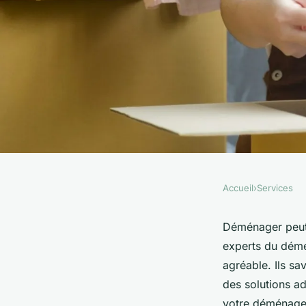
Accueil
›
Services
SERVICES
Votre déménagement 
Déménager peut 
experts du démé
spécialistes du dém
agréable. Ils sa
des solutions a
votre déménagem