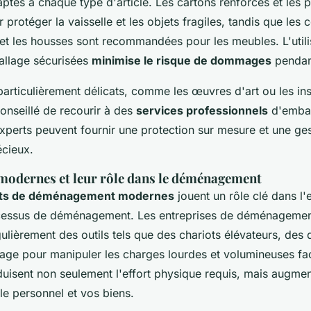
tés à chaque type d'article. Les cartons renforcés et les p
 protéger la vaisselle et les objets fragiles, tandis que les
 les housses sont recommandées pour les meubles. L'utili
allage sécurisées
minimise le risque de dommages
pendant
particulièrement délicats, comme les œuvres d'art ou les in
conseillé de recourir à des
services professionnels
d'embal
xperts peuvent fournir une protection sur mesure et une ges
écieux.
odernes et leur rôle dans le déménagement
ts de déménagement modernes
jouent un rôle clé dans l'e
ocessus de déménagement. Les entreprises de déménagemen
égulièrement des outils tels que des chariots élévateurs, des 
age pour manipuler les charges lourdes et volumineuses fa
uisent non seulement l'effort physique requis, mais augme
 le personnel et vos biens.