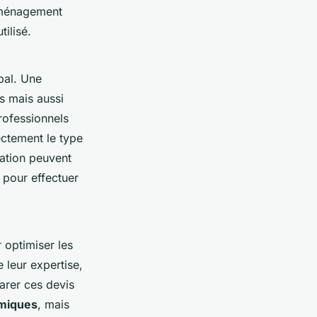
éménagement
tilisé.
bal. Une
s mais aussi
rofessionnels
ectement le type
uation peuvent
t pour effectuer
 optimiser les
e leur expertise,
arer ces devis
miques
, mais