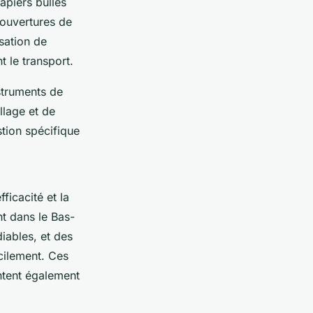
apiers bulles
 couvertures de
sation de
 le transport.
struments de
lage et de
tion spécifique
fficacité et la
t dans le Bas-
diables, et des
cilement. Ces
ntent également