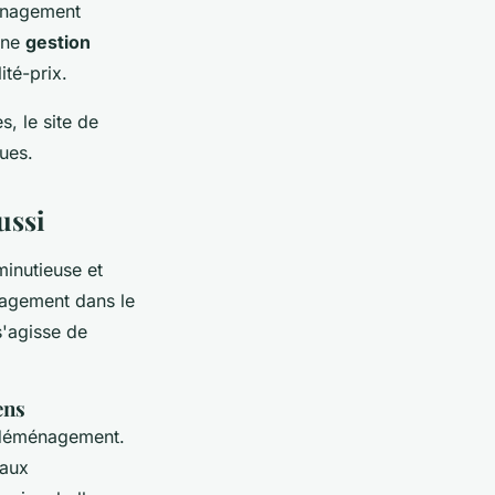
ménagement
une
gestion
ité-prix.
s, le site de
ues.
ussi
inutieuse et
nagement dans le
 s'agisse de
ens
 déménagement.
iaux