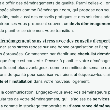
 à offrir des déménagements de qualité. Parmi celles-ci, o
 spécialistes comme Déménageur.com, qui propose non se
coûts, mais aussi des conseils pratiques et des solutions a
entreprises vous proposent souvent un
devis déménagement
e planifier sereinement votre transition.
déménagement sans stress avec des conseils d'exper
ger sans stress repose sur une bonne organisation et l'appl
es éprouvées. Commencez par établir une
check-list dém
aque étape est couverte. Pensez à planifier votre déménag
tarifs sont plus avantageux, comme en milieu de semaine ou
tons de qualité pour sécuriser vos biens et étiquetez-les cl
e et l’installation
dans votre nouveau logement.
r la communication. Engagez-vous avec vos déménageurs p
cularités de votre déménagement, qu'il s'agisse de
services
es
comme le stockage temporaire ou d'
assurance démén