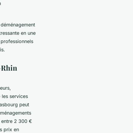
n
on déménagement
tressante en une
s professionnels
is.
-Rhin
eurs,
 les services
rasbourg peut
 déménagements
r entre 2 300 €
s prix en