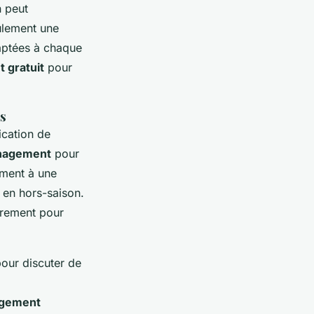
n peut
ulement une
daptées à chaque
 gratuit
pour
ts
ication de
énagement
pour
ement à une
 en hors-saison.
airement pour
our discuter de
agement