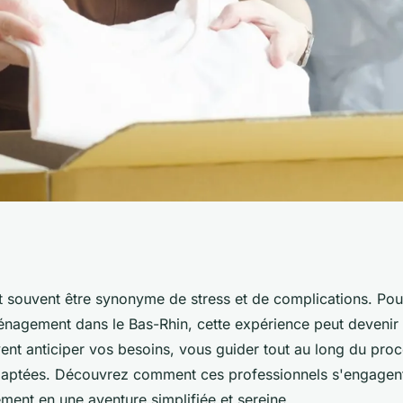
facile avec les
souvent être synonyme de stress et de complications. Pour
nagement dans le Bas-Rhin, cette expérience peut devenir f
énagement dans le
vent anticiper vos besoins, vous guider tout au long du proce
daptées. Découvrez comment ces professionnels s'engagent
ent en une aventure simplifiée et sereine.