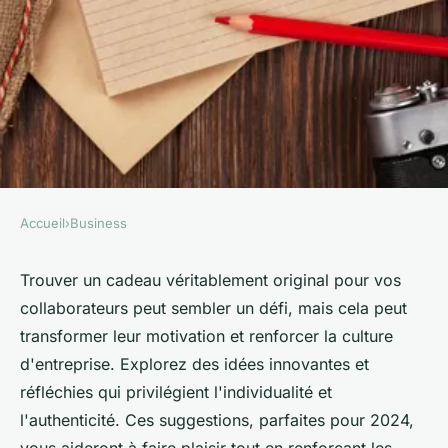
Accueil
›
Business
BUSINESS
Des idées de cadeaux
Trouver un cadeau véritablement original pour vos
collaborateurs peut sembler un défi, mais cela peut
originales pour vos
transformer leur motivation et renforcer la culture
collaborateurs en 2024
d'entreprise. Explorez des idées innovantes et
réfléchies qui privilégient l'individualité et
Maxime
•
2 novembre 2024
•
6 min de lecture
l'authenticité. Ces suggestions, parfaites pour 2024,