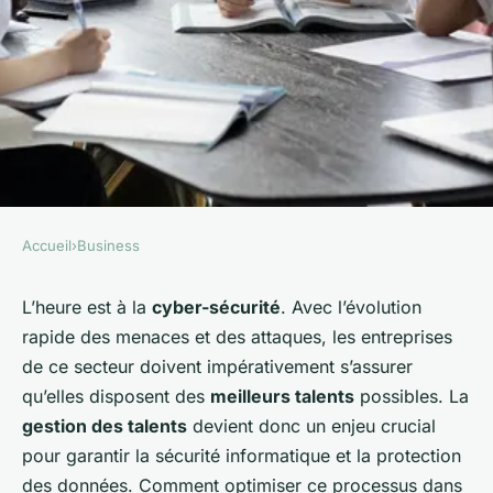
Accueil
›
Business
BUSINESS
Comment optimiser la gestion
L’heure est à la
cyber-sécurité
. Avec l’évolution
rapide des menaces et des attaques, les entreprises
des talents dans une
de ce secteur doivent impérativement s’assurer
entreprise de cyber-sécurité?
qu’elles disposent des
meilleurs talents
possibles. La
gestion des talents
devient donc un enjeu crucial
Maxime
•
27 août 2024
•
8 min de lecture
pour garantir la sécurité informatique et la protection
des données. Comment optimiser ce processus dans