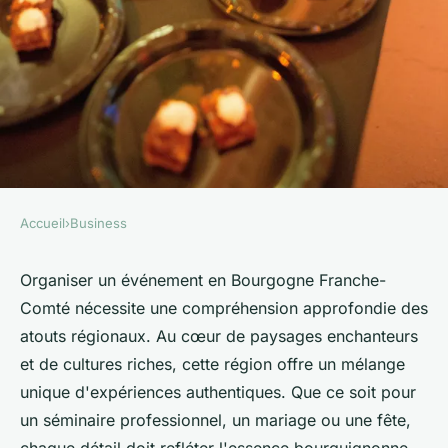
Accueil
›
Business
BUSINESS
Organiser un événement
Organiser un événement en Bourgogne Franche-
Comté nécessite une compréhension approfondie des
mémorable en bourgogne
atouts régionaux. Au cœur de paysages enchanteurs
franche-comté
et de cultures riches, cette région offre un mélange
unique d'expériences authentiques. Que ce soit pour
Maxime
•
25 octobre 2024
•
7 min de lecture
un séminaire professionnel, un mariage ou une fête,