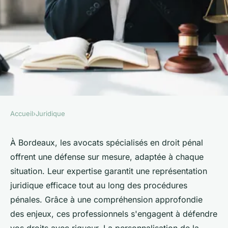
Accueil
›
Juridique
JURIDIQUE
Avocats droit pénal bordeaux :
À Bordeaux, les avocats spécialisés en droit pénal
offrent une défense sur mesure, adaptée à chaque
votre défense sur mesure
situation. Leur expertise garantit une représentation
juridique efficace tout au long des procédures
Maxime
•
26 octobre 2024
•
3 min de lecture
pénales. Grâce à une compréhension approfondie
des enjeux, ces professionnels s'engagent à défendre