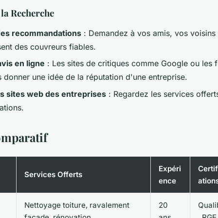
 la Recherche
es recommandations
: Demandez à vos amis, vos voisins 
sent des couvreurs fiables.
avis en ligne
: Les sites de critiques comme Google ou les 
 donner une idée de la réputation d'une entreprise.
s sites web des entreprises
: Regardez les services offert
cations.
mparatif
Expéri
Certif
Services Offerts
ence
ation
Nettoyage toiture, ravalement
20
Quali
façade, rénovation
ans
, RGE