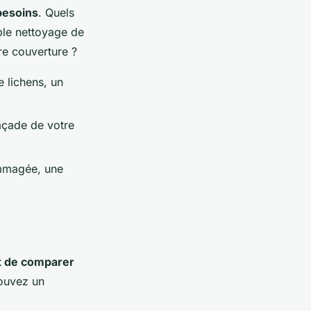
besoins
. Quels
ple nettoyage de
re couverture ?
 lichens, un
façade de votre
dommagée, une
t de comparer
rouvez un