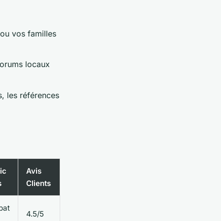
ou vos familles
forums locaux
s, les références
ic
Avis
s
Clients
bat
4.5/5