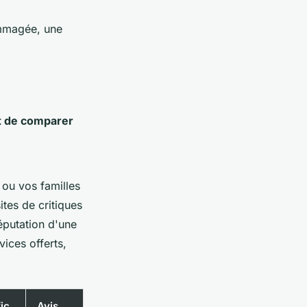
dommagée, une
t de comparer
ou vos familles
ites de critiques
putation d'une
ices offerts,
fic
Avis