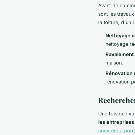
Maxime
•
18 décembre 2024
•
4 min de lecture
Avant de commen
sont les travau
la toiture, d'u
Nettoyage de
nettoyage rég
Ravalement 
maison.
Rénovation 
rénovation po
Rechercher
Une fois que vou
les entreprises
couvreur à porn