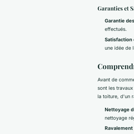
Garanties et S
Garantie de
effectués.
Satisfaction 
une idée de l
Comprendr
Avant de commen
sont les travau
la toiture
, d'un
Nettoyage de
nettoyage rég
Ravalement 