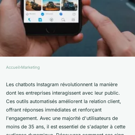
Accueil
›
Marketing
MARKETING
Les 5 chatbots instagram qui
Les chatbots Instagram révolutionnent la manière
dont les entreprises interagissent avec leur public.
propulsent votre business
Ces outils automatisés améliorent la relation client,
offrant réponses immédiates et renforçant
Maxime
•
23 janvier 2025
•
3 min de lecture
l'engagement. Avec une majorité d'utilisateurs de
moins de 35 ans, il est essentiel de s'adapter à cette