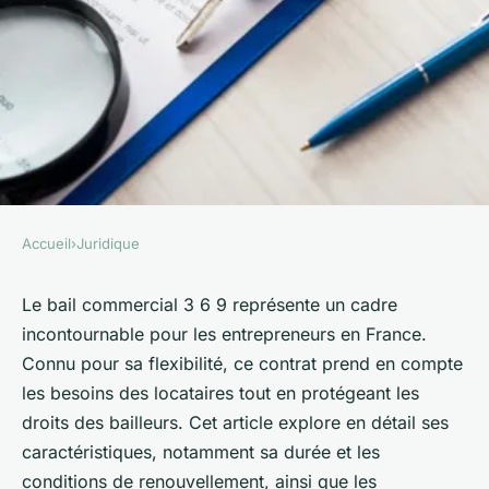
Accueil
›
Juridique
JURIDIQUE
Tout savoir sur le bail
Le bail commercial 3 6 9 représente un cadre
incontournable pour les entrepreneurs en France.
commercial 3 6 9 en france
Connu pour sa flexibilité, ce contrat prend en compte
les besoins des locataires tout en protégeant les
Maxime
•
15 octobre 2024
•
4 min de lecture
droits des bailleurs. Cet article explore en détail ses
caractéristiques, notamment sa durée et les
conditions de renouvellement, ainsi que les