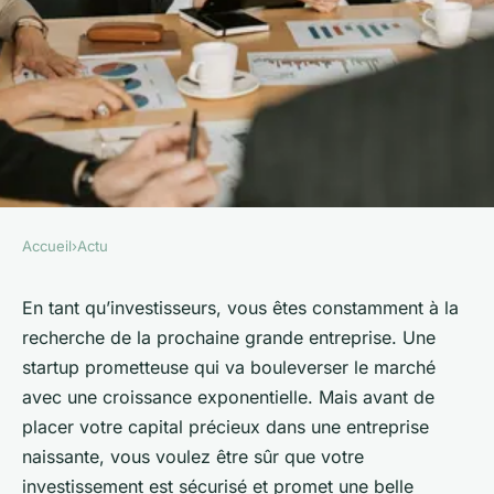
Accueil
›
Actu
ACTU
Quelles techniques de
En tant qu’investisseurs, vous êtes constamment à la
recherche de la prochaine grande entreprise. Une
prévision financière sont
startup prometteuse qui va bouleverser le marché
recommandées pour les
avec une croissance exponentielle. Mais avant de
startups en phase de levée de
placer votre capital précieux dans une entreprise
fonds?
naissante, vous voulez être sûr que votre
investissement est sécurisé et promet une belle